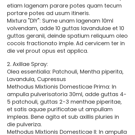
etiam lagenam parare potes quam tecum
portare potes ad usum itineris.
Mixtura "DIY": Sume unam lagenam 10ml
volvendam, adde 10 guttas lavandulae et 10
guttas geranii, deinde spatium reliquum oleo
cocois fractionato imple. Ad cervicem ter in
die vel prout opus est applica.
2. Axillae Spray:
Olea essentialia: Patchouli, Mentha piperita,
Lavandula, Cupressus
Methodus Mixtionis Domesticae Prima: In
ampulla pulverisatoria 30ml, adde guttas 4-
5 patchouli, guttas 2-3 menthae piperitae,
et satis aquae purificatae ut ampullam
impleas. Bene agita et sub axillis pluries in
die pulveriza.
Methodus Mixtionis Domesticae II: In ampulla