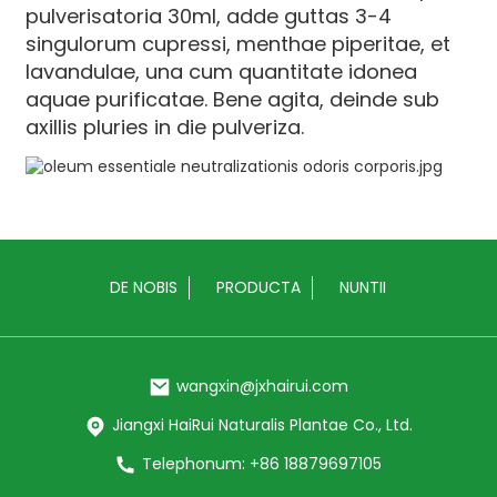
pulverisatoria 30ml, adde guttas 3-4
singulorum cupressi, menthae piperitae, et
lavandulae, una cum quantitate idonea
aquae purificatae. Bene agita, deinde sub
axillis pluries in die pulveriza.
DE NOBIS
PRODUCTA
NUNTII
wangxin@jxhairui.com
Jiangxi HaiRui Naturalis Plantae Co., Ltd.
Telephonum: +86 18879697105