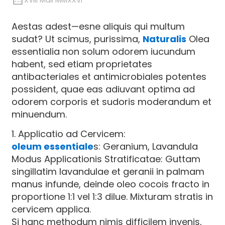
XVIII Maii MMXXVI
Aestas adest—esne aliquis qui multum
sudat? Ut scimus, purissima,
Naturalis
Olea
essentialia non solum odorem iucundum
habent, sed etiam proprietates
antibacteriales et antimicrobiales potentes
possident, quae eas adiuvant optima ad
odorem corporis et sudoris moderandum et
minuendum.
1. Applicatio ad Cervicem:
oleum essentiale
s: Geranium, Lavandula
Modus Applicationis Stratificatae: Guttam
singillatim lavandulae et geranii in palmam
manus infunde, deinde oleo cocois fracto in
proportione 1:1 vel 1:3 dilue. Mixturam stratis in
cervicem applica.
Si hanc methodum nimis difficilem invenis,